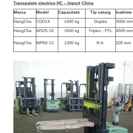
Transpalete
electrice HC
–
Import
China
Marca
Model
Capacitate
Tip
catarg
Inaltime
HangCha
CDD14
1400 kg
Duplex
3000 m
HangCha
WS25-16
1600 kg
Triplex - FFL
4500 m
HangCha
WP60-13
1300 kg
N.A.
200 mm